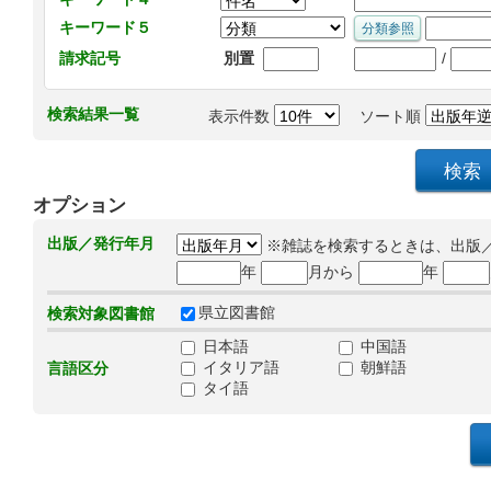
キーワード５
/
請求記号
別置
検索結果一覧
表示件数
ソート順
オプション
出版／発行年月
※雑誌を検索するときは、出版
年
月から
年
県立図書館
検索対象図書館
日本語
中国語
イタリア語
朝鮮語
言語区分
タイ語