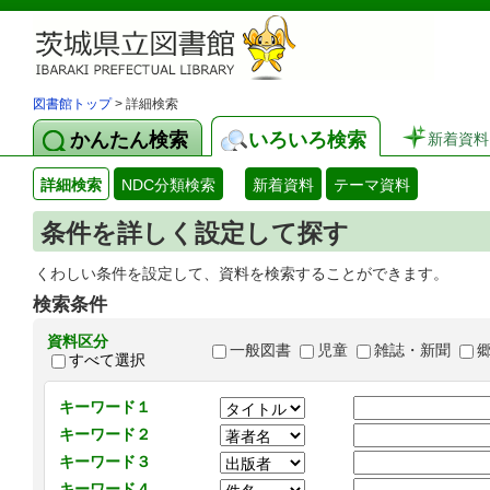
図書館トップ
> 詳細検索
かんたん検索
いろいろ検索
新着資料
詳細検索
NDC分類検索
新着資料
テーマ資料
条件を詳しく設定して探す
くわしい条件を設定して、資料を検索することができます。
検索条件
資料区分
一般図書
児童
雑誌・新聞
すべて選択
キーワード１
キーワード２
キーワード３
キーワード４