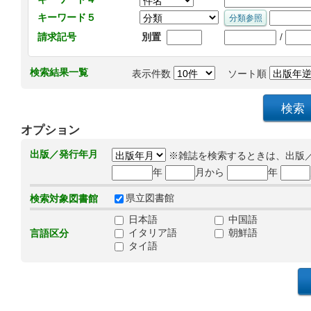
キーワード５
/
請求記号
別置
検索結果一覧
表示件数
ソート順
オプション
出版／発行年月
※雑誌を検索するときは、出版
年
月から
年
県立図書館
検索対象図書館
日本語
中国語
イタリア語
朝鮮語
言語区分
タイ語