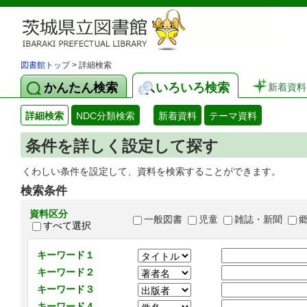
図書館トップ
> 詳細検索
かんたん検索
いろいろ検索
新着資料
詳細検索
NDC分類検索
新着資料
テーマ資料
条件を詳しく設定して探す
くわしい条件を設定して、資料を検索することができます。
検索条件
資料区分
一般図書
児童
雑誌・新聞
すべて選択
キーワード１
キーワード２
キーワード３
キーワード４