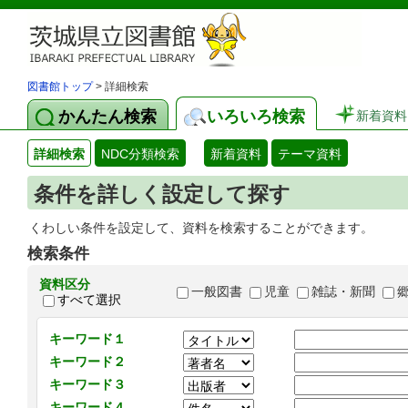
図書館トップ
> 詳細検索
かんたん検索
いろいろ検索
新着資料
詳細検索
NDC分類検索
新着資料
テーマ資料
条件を詳しく設定して探す
くわしい条件を設定して、資料を検索することができます。
検索条件
資料区分
一般図書
児童
雑誌・新聞
すべて選択
キーワード１
キーワード２
キーワード３
キーワード４