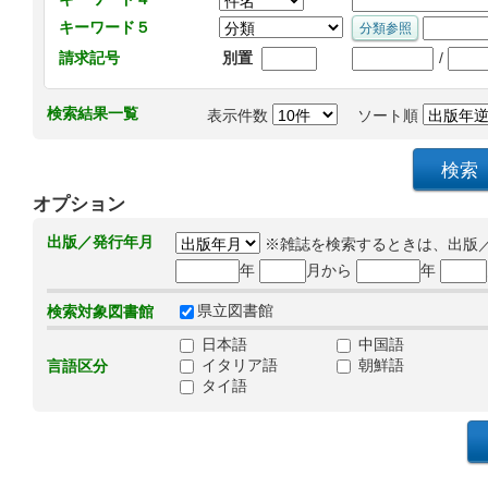
キーワード５
/
請求記号
別置
検索結果一覧
表示件数
ソート順
オプション
出版／発行年月
※雑誌を検索するときは、出版
年
月から
年
県立図書館
検索対象図書館
日本語
中国語
イタリア語
朝鮮語
言語区分
タイ語