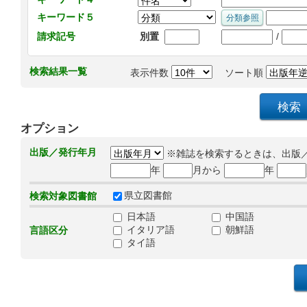
キーワード５
/
請求記号
別置
検索結果一覧
表示件数
ソート順
オプション
出版／発行年月
※雑誌を検索するときは、出版
年
月から
年
県立図書館
検索対象図書館
日本語
中国語
イタリア語
朝鮮語
言語区分
タイ語