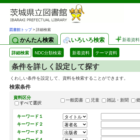
図書館トップ
> 詳細検索
かんたん検索
いろいろ検索
新着資料
詳細検索
NDC分類検索
新着資料
テーマ資料
条件を詳しく設定して探す
くわしい条件を設定して、資料を検索することができます。
検索条件
資料区分
一般図書
児童
雑誌・新聞
すべて選択
キーワード１
キーワード２
キーワード３
キーワード４