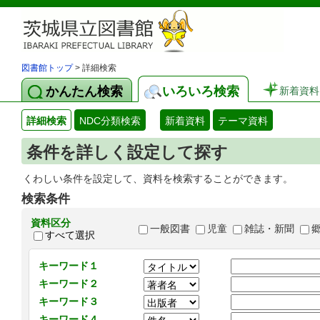
図書館トップ
> 詳細検索
かんたん検索
いろいろ検索
新着資料
詳細検索
NDC分類検索
新着資料
テーマ資料
条件を詳しく設定して探す
くわしい条件を設定して、資料を検索することができます。
検索条件
資料区分
一般図書
児童
雑誌・新聞
すべて選択
キーワード１
キーワード２
キーワード３
キーワード４