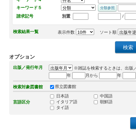
キーワード５
/
請求記号
別置
検索結果一覧
表示件数
ソート順
オプション
出版／発行年月
※雑誌を検索するときは、出版
年
月から
年
県立図書館
検索対象図書館
日本語
中国語
イタリア語
朝鮮語
言語区分
タイ語