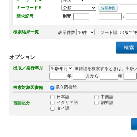
キーワード５
/
請求記号
別置
検索結果一覧
表示件数
ソート順
オプション
出版／発行年月
※雑誌を検索するときは、出版
年
月から
年
県立図書館
検索対象図書館
日本語
中国語
イタリア語
朝鮮語
言語区分
タイ語