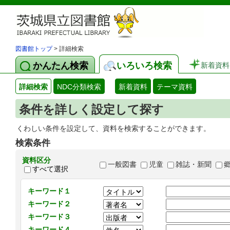
図書館トップ
> 詳細検索
かんたん検索
いろいろ検索
新着資料
詳細検索
NDC分類検索
新着資料
テーマ資料
条件を詳しく設定して探す
くわしい条件を設定して、資料を検索することができます。
検索条件
資料区分
一般図書
児童
雑誌・新聞
すべて選択
キーワード１
キーワード２
キーワード３
キーワード４