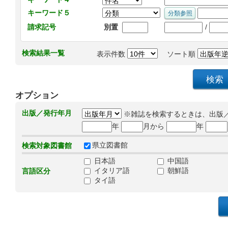
キーワード５
/
請求記号
別置
検索結果一覧
表示件数
ソート順
オプション
出版／発行年月
※雑誌を検索するときは、出版
年
月から
年
県立図書館
検索対象図書館
日本語
中国語
イタリア語
朝鮮語
言語区分
タイ語