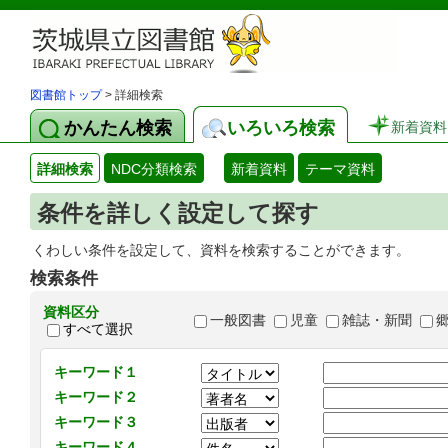
図書館トップ
> 詳細検索
かんたん検索
いろいろ検索
新着資料
詳細検索
NDC分類検索
新着資料
テーマ資料
条件を詳しく設定して探す
くわしい条件を設定して、資料を検索することができます。
検索条件
資料区分
一般図書
児童
雑誌・新聞
すべて選択
キーワード１
キーワード２
キーワード３
キーワード４