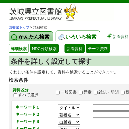
図書館トップ
> 詳細検索
かんたん検索
いろいろ検索
新着資料
詳細検索
NDC分類検索
新着資料
テーマ資料
条件を詳しく設定して探す
くわしい条件を設定して、資料を検索することができます。
検索条件
資料区分
一般図書
児童
雑誌・新聞
すべて選択
キーワード１
キーワード２
キーワード３
キーワード４