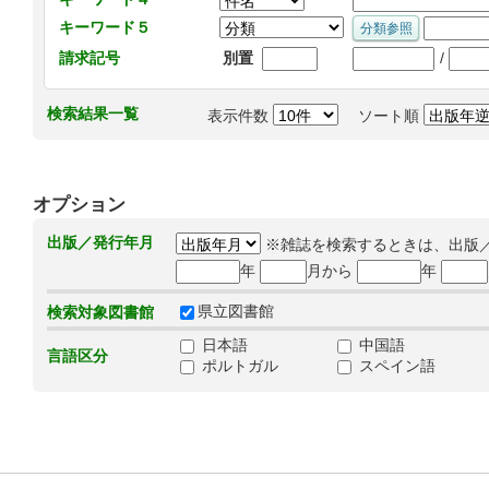
キーワード５
/
請求記号
別置
検索結果一覧
表示件数
ソート順
オプション
出版／発行年月
※雑誌を検索するときは、出版
年
月から
年
県立図書館
検索対象図書館
日本語
中国語
言語区分
ポルトガル
スペイン語