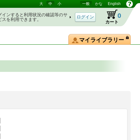
大
中
小
一般
かな
English
0
グインすると利用状況の確認等のサ
ビスを利用できます。
カート
マイライブラリー