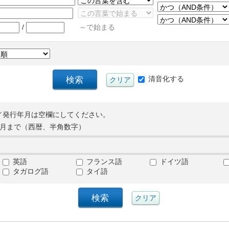
/
～で始まる
清音化する
／発行年月は空欄にしてください。
月まで（西暦、半角数字）
英語
フランス語
ドイツ語
タガログ語
タイ語