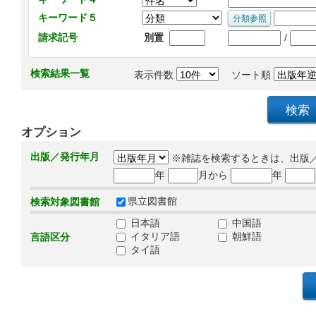
キーワード５
/
請求記号
別置
検索結果一覧
表示件数
ソート順
オプション
出版／発行年月
※雑誌を検索するときは、出版
年
月から
年
県立図書館
検索対象図書館
日本語
中国語
イタリア語
朝鮮語
言語区分
タイ語