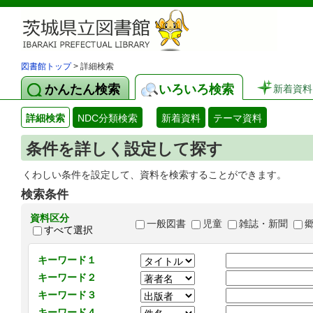
図書館トップ
> 詳細検索
かんたん検索
いろいろ検索
新着資料
詳細検索
NDC分類検索
新着資料
テーマ資料
条件を詳しく設定して探す
くわしい条件を設定して、資料を検索することができます。
検索条件
資料区分
一般図書
児童
雑誌・新聞
すべて選択
キーワード１
キーワード２
キーワード３
キーワード４