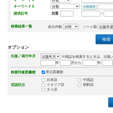
キーワード５
/
請求記号
別置
検索結果一覧
表示件数
ソート順
オプション
出版／発行年月
※雑誌を検索するときは、出版
年
月から
年
県立図書館
検索対象図書館
日本語
中国語
イタリア語
朝鮮語
言語区分
タイ語