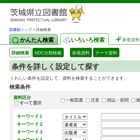
図書館トップ
> 詳細検索
かんたん検索
いろいろ検索
新着資料
詳細検索
NDC分類検索
新着資料
テーマ資料
条件を詳しく設定して探す
くわしい条件を設定して、資料を検索することができます。
検索条件
資料区分
一般図書
児童
雑誌・新聞
すべて選択
キーワード１
キーワード２
キーワード３
キーワード４