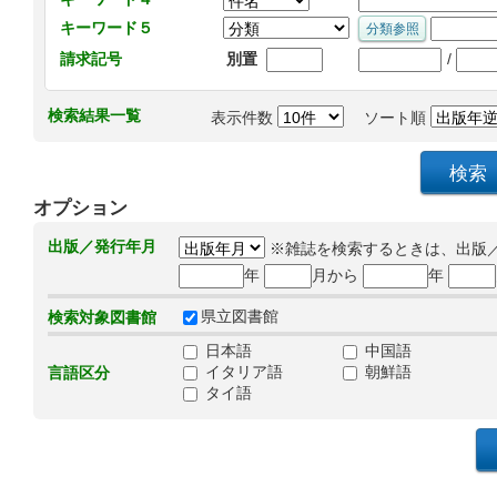
キーワード５
/
請求記号
別置
検索結果一覧
表示件数
ソート順
オプション
出版／発行年月
※雑誌を検索するときは、出版
年
月から
年
県立図書館
検索対象図書館
日本語
中国語
イタリア語
朝鮮語
言語区分
タイ語