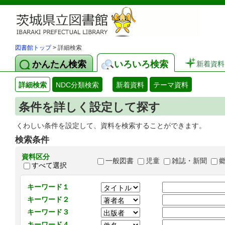
図書館トップ
> 詳細検索
かんたん検索
いろいろ検索
新着資料
詳細検索
NDC分類検索
新着資料
テーマ資料
条件を詳しく設定して探す
くわしい条件を設定して、資料を検索することができます。
検索条件
資料区分
一般図書
児童
雑誌・新聞
すべて選択
キーワード１
キーワード２
キーワード３
キーワード４