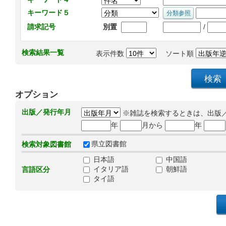
キーワード５
/
請求記号
別置
検索結果一覧
表示件数
ソート順
オプション
出版／発行年月
※雑誌を検索するときは、出版
年
月から
年
県立図書館
検索対象図書館
日本語
中国語
イタリア語
朝鮮語
言語区分
タイ語