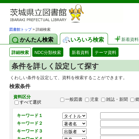
図書館トップ
> 詳細検索
かんたん検索
いろいろ検索
新着資料
詳細検索
NDC分類検索
新着資料
テーマ資料
条件を詳しく設定して探す
くわしい条件を設定して、資料を検索することができます。
検索条件
資料区分
一般図書
児童
雑誌・新聞
すべて選択
キーワード１
キーワード２
キーワード３
キーワード４