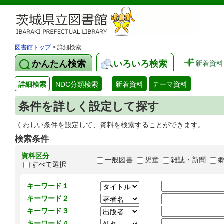
図書館トップ
> 詳細検索
かんたん検索
いろいろ検索
新着資料
詳細検索
NDC分類検索
新着資料
テーマ資料
条件を詳しく設定して探す
くわしい条件を設定して、資料を検索することができます。
検索条件
資料区分
一般図書
児童
雑誌・新聞
すべて選択
キーワード１
キーワード２
キーワード３
キーワード４