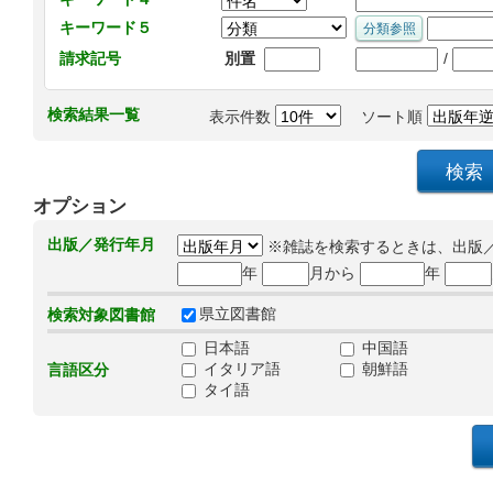
キーワード５
/
請求記号
別置
検索結果一覧
表示件数
ソート順
オプション
出版／発行年月
※雑誌を検索するときは、出版
年
月から
年
県立図書館
検索対象図書館
日本語
中国語
イタリア語
朝鮮語
言語区分
タイ語