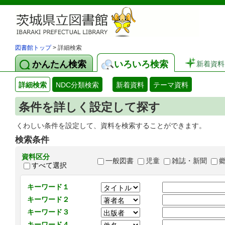
図書館トップ
> 詳細検索
かんたん検索
いろいろ検索
新着資料
詳細検索
NDC分類検索
新着資料
テーマ資料
条件を詳しく設定して探す
くわしい条件を設定して、資料を検索することができます。
検索条件
資料区分
一般図書
児童
雑誌・新聞
すべて選択
キーワード１
キーワード２
キーワード３
キーワード４