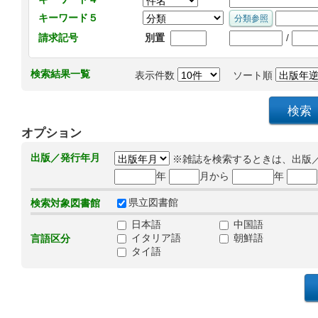
キーワード５
/
請求記号
別置
検索結果一覧
表示件数
ソート順
オプション
出版／発行年月
※雑誌を検索するときは、出版
年
月から
年
県立図書館
検索対象図書館
日本語
中国語
イタリア語
朝鮮語
言語区分
タイ語