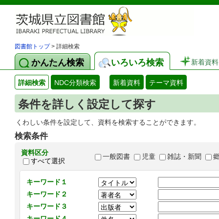
図書館トップ
> 詳細検索
かんたん検索
いろいろ検索
新着資料
詳細検索
NDC分類検索
新着資料
テーマ資料
条件を詳しく設定して探す
くわしい条件を設定して、資料を検索することができます。
検索条件
資料区分
一般図書
児童
雑誌・新聞
すべて選択
キーワード１
キーワード２
キーワード３
キーワード４