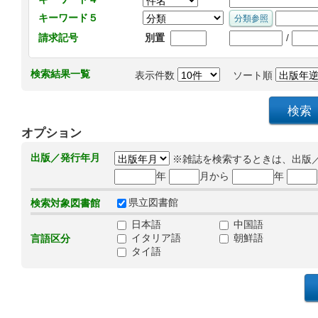
キーワード５
/
請求記号
別置
検索結果一覧
表示件数
ソート順
オプション
出版／発行年月
※雑誌を検索するときは、出版
年
月から
年
県立図書館
検索対象図書館
日本語
中国語
イタリア語
朝鮮語
言語区分
タイ語