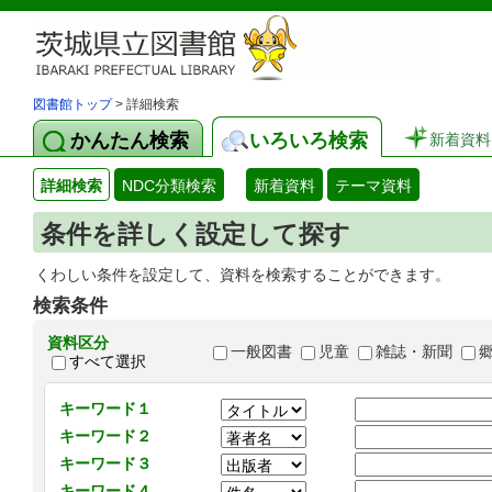
図書館トップ
> 詳細検索
かんたん検索
いろいろ検索
新着資料
詳細検索
NDC分類検索
新着資料
テーマ資料
条件を詳しく設定して探す
くわしい条件を設定して、資料を検索することができます。
検索条件
資料区分
一般図書
児童
雑誌・新聞
すべて選択
キーワード１
キーワード２
キーワード３
キーワード４