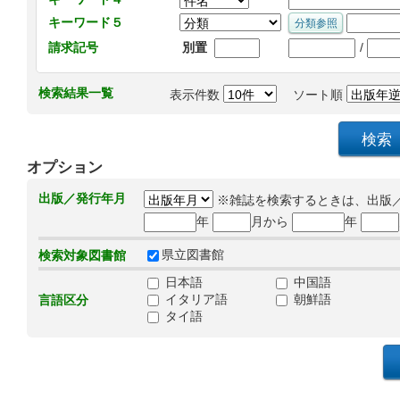
キーワード５
/
請求記号
別置
検索結果一覧
表示件数
ソート順
オプション
出版／発行年月
※雑誌を検索するときは、出版
年
月から
年
県立図書館
検索対象図書館
日本語
中国語
イタリア語
朝鮮語
言語区分
タイ語