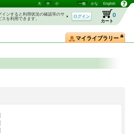
大
中
小
一般
かな
English
0
グインすると利用状況の確認等のサ
ビスを利用できます。
カート
マイライブラリー