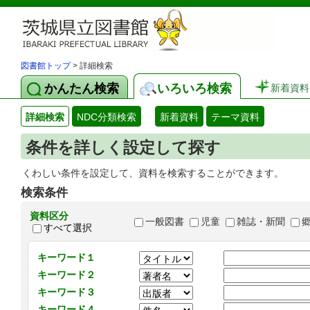
図書館トップ
> 詳細検索
かんたん検索
いろいろ検索
新着資料
詳細検索
NDC分類検索
新着資料
テーマ資料
条件を詳しく設定して探す
くわしい条件を設定して、資料を検索することができます。
検索条件
資料区分
一般図書
児童
雑誌・新聞
すべて選択
キーワード１
キーワード２
キーワード３
キーワード４