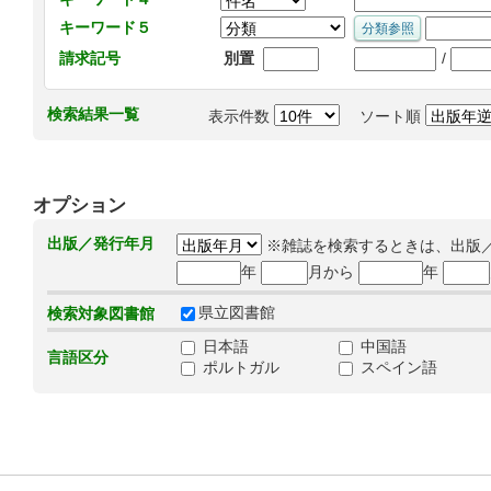
キーワード５
/
請求記号
別置
検索結果一覧
表示件数
ソート順
オプション
出版／発行年月
※雑誌を検索するときは、出版
年
月から
年
県立図書館
検索対象図書館
日本語
中国語
言語区分
ポルトガル
スペイン語