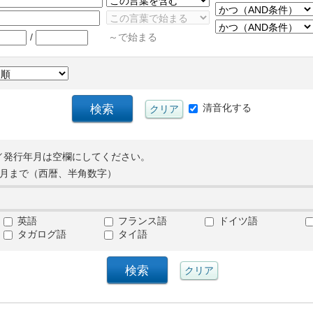
/
～で始まる
清音化する
／発行年月は空欄にしてください。
月まで（西暦、半角数字）
英語
フランス語
ドイツ語
タガログ語
タイ語