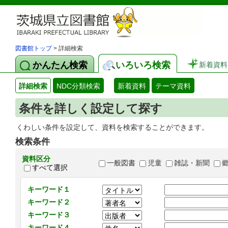
図書館トップ
> 詳細検索
かんたん検索
いろいろ検索
新着資料
詳細検索
NDC分類検索
新着資料
テーマ資料
条件を詳しく設定して探す
くわしい条件を設定して、資料を検索することができます。
検索条件
資料区分
一般図書
児童
雑誌・新聞
すべて選択
キーワード１
キーワード２
キーワード３
キーワード４