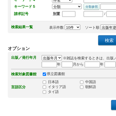
キーワード５
/
請求記号
別置
検索結果一覧
表示件数
ソート順
オプション
出版／発行年月
※雑誌を検索するときは、出版
年
月から
年
県立図書館
検索対象図書館
日本語
中国語
イタリア語
朝鮮語
言語区分
タイ語