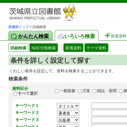
図書館トップ
> 詳細検索
かんたん検索
いろいろ検索
新着資料
詳細検索
NDC分類検索
新着資料
テーマ資料
条件を詳しく設定して探す
くわしい条件を設定して、資料を検索することができます。
検索条件
資料区分
一般図書
児童
雑誌・新聞
すべて選択
キーワード１
キーワード２
キーワード３
キーワード４