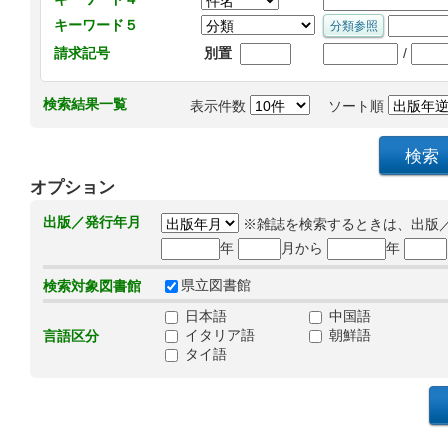
キーワード５
/
請求記号
別置
検索結果一覧
表示件数
ソート順
オプション
出版／発行年月
※雑誌を検索するときは、出版
年
月から
年
県立図書館
検索対象図書館
日本語
中国語
イタリア語
朝鮮語
言語区分
タイ語