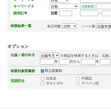
キーワード５
/
請求記号
別置
検索結果一覧
表示件数
ソート順
オプション
出版／発行年月
※雑誌を検索するときは、出版
年
月から
年
県立図書館
検索対象図書館
日本語
中国語
言語区分
ポルトガル
スペイン語