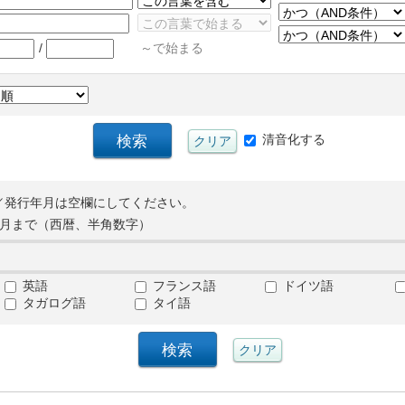
/
～で始まる
清音化する
／発行年月は空欄にしてください。
月まで（西暦、半角数字）
英語
フランス語
ドイツ語
タガログ語
タイ語