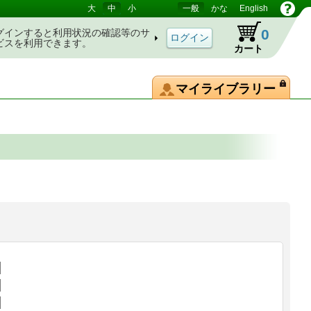
大
中
小
一般
かな
English
0
グインすると利用状況の確認等のサ
ビスを利用できます。
カート
マイライブラリー