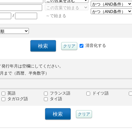
/
～で始まる
清音化する
／発行年月は空欄にしてください。
月まで（西暦、半角数字）
英語
フランス語
ドイツ語
タガログ語
タイ語