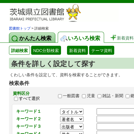
図書館トップ
> 詳細検索
かんたん検索
いろいろ検索
新着資料
詳細検索
NDC分類検索
新着資料
テーマ資料
条件を詳しく設定して探す
くわしい条件を設定して、資料を検索することができます。
検索条件
資料区分
一般図書
児童
雑誌・新聞
すべて選択
キーワード１
キーワード２
キーワード３
キーワード４