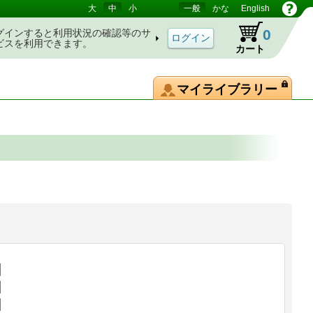
大
中
小
一般
かな
English
0
グインすると利用状況の確認等のサ
ビスを利用できます。
カート
マイライブラリー