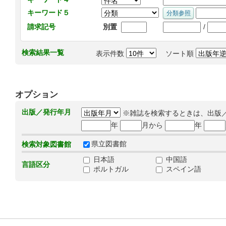
キーワード５
/
請求記号
別置
検索結果一覧
表示件数
ソート順
オプション
出版／発行年月
※雑誌を検索するときは、出版
年
月から
年
県立図書館
検索対象図書館
日本語
中国語
言語区分
ポルトガル
スペイン語