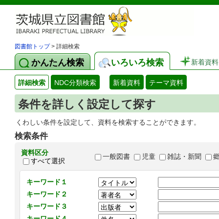
図書館トップ
> 詳細検索
かんたん検索
いろいろ検索
新着資料
詳細検索
NDC分類検索
新着資料
テーマ資料
条件を詳しく設定して探す
くわしい条件を設定して、資料を検索することができます。
検索条件
資料区分
一般図書
児童
雑誌・新聞
すべて選択
キーワード１
キーワード２
キーワード３
キーワード４