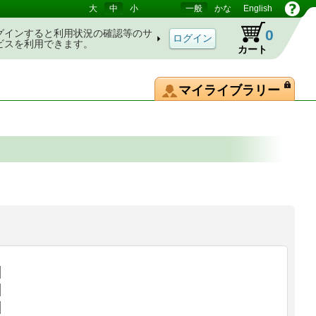
大
中
小
一般
かな
English
0
グインすると利用状況の確認等のサ
ビスを利用できます。
カート
マイライブラリー