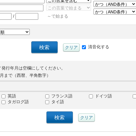
/
～で始まる
清音化する
／発行年月は空欄にしてください。
月まで（西暦、半角数字）
英語
フランス語
ドイツ語
タガログ語
タイ語