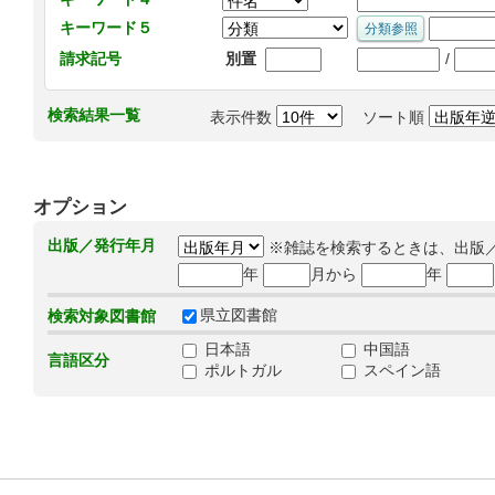
キーワード５
/
請求記号
別置
検索結果一覧
表示件数
ソート順
オプション
出版／発行年月
※雑誌を検索するときは、出版
年
月から
年
県立図書館
検索対象図書館
日本語
中国語
言語区分
ポルトガル
スペイン語