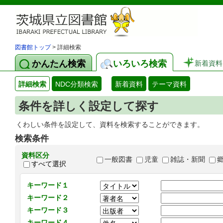
図書館トップ
> 詳細検索
かんたん検索
いろいろ検索
新着資料
詳細検索
NDC分類検索
新着資料
テーマ資料
条件を詳しく設定して探す
くわしい条件を設定して、資料を検索することができます。
検索条件
資料区分
一般図書
児童
雑誌・新聞
すべて選択
キーワード１
キーワード２
キーワード３
キーワード４