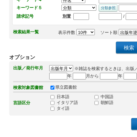
キーワード５
/
請求記号
別置
検索結果一覧
表示件数
ソート順
オプション
出版／発行年月
※雑誌を検索するときは、出版
年
月から
年
県立図書館
検索対象図書館
日本語
中国語
イタリア語
朝鮮語
言語区分
タイ語