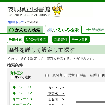
図書館トップ
> 詳細検索
かんたん検索
いろいろ検索
新着資料
詳細検索
NDC分類検索
新着資料
テーマ資料
条件を詳しく設定して探す
くわしい条件を設定して、資料を検索することができます。
検索条件
資料区分
一般図書
児童
雑誌・新聞
すべて選択
キーワード１
キーワード２
キーワード３
キーワード４