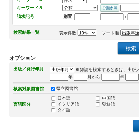
キーワード５
/
請求記号
別置
検索結果一覧
表示件数
ソート順
オプション
出版／発行年月
※雑誌を検索するときは、出版
年
月から
年
県立図書館
検索対象図書館
日本語
中国語
イタリア語
朝鮮語
言語区分
タイ語