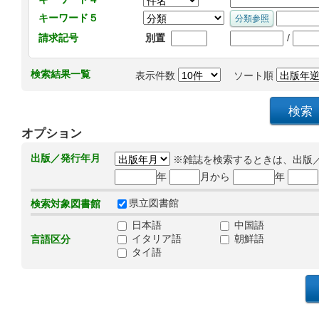
キーワード５
/
請求記号
別置
検索結果一覧
表示件数
ソート順
オプション
出版／発行年月
※雑誌を検索するときは、出版
年
月から
年
県立図書館
検索対象図書館
日本語
中国語
イタリア語
朝鮮語
言語区分
タイ語