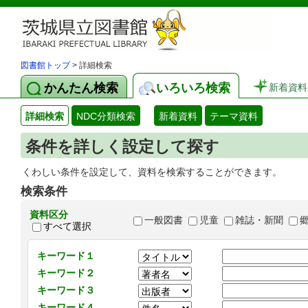
図書館トップ
> 詳細検索
かんたん検索
いろいろ検索
新着資料
詳細検索
NDC分類検索
新着資料
テーマ資料
条件を詳しく設定して探す
くわしい条件を設定して、資料を検索することができます。
検索条件
資料区分
一般図書
児童
雑誌・新聞
すべて選択
キーワード１
キーワード２
キーワード３
キーワード４