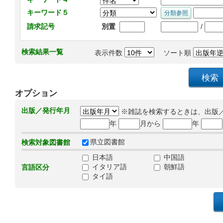
キーワード５
/
請求記号
別置
検索結果一覧
表示件数
ソート順
オプション
出版／発行年月
※雑誌を検索するときは、出版
年
月から
年
県立図書館
検索対象図書館
日本語
中国語
イタリア語
朝鮮語
言語区分
タイ語