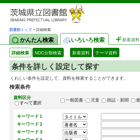
図書館トップ
> 詳細検索
かんたん検索
いろいろ検索
新着資料
詳細検索
NDC分類検索
新着資料
テーマ資料
条件を詳しく設定して探す
くわしい条件を設定して、資料を検索することができます。
検索条件
資料区分
一般図書
児童
雑誌・新聞
すべて選択
キーワード１
キーワード２
キーワード３
キーワード４