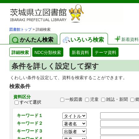
図書館トップ
> 詳細検索
かんたん検索
いろいろ検索
新着資料
詳細検索
NDC分類検索
新着資料
テーマ資料
条件を詳しく設定して探す
くわしい条件を設定して、資料を検索することができます。
検索条件
資料区分
一般図書
児童
雑誌・新聞
すべて選択
キーワード１
キーワード２
キーワード３
キーワード４