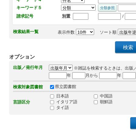
キーワード５
/
請求記号
別置
検索結果一覧
表示件数
ソート順
オプション
出版／発行年月
※雑誌を検索するときは、出版
年
月から
年
県立図書館
検索対象図書館
日本語
中国語
イタリア語
朝鮮語
言語区分
タイ語