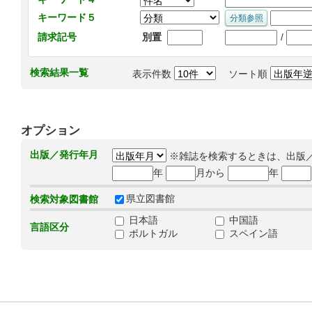
キーワード５
/
請求記号
別置
検索結果一覧
表示件数
ソート順
オプション
出版／発行年月
※雑誌を検索するときは、出版
年
月から
年
県立図書館
検索対象図書館
日本語
中国語
言語区分
ポルトガル
スペイン語