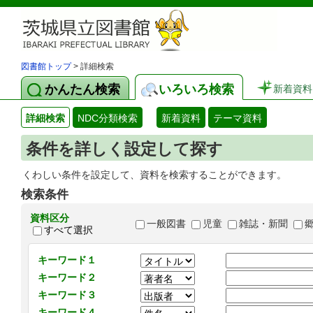
図書館トップ
> 詳細検索
かんたん検索
いろいろ検索
新着資料
詳細検索
NDC分類検索
新着資料
テーマ資料
条件を詳しく設定して探す
くわしい条件を設定して、資料を検索することができます。
検索条件
資料区分
一般図書
児童
雑誌・新聞
すべて選択
キーワード１
キーワード２
キーワード３
キーワード４