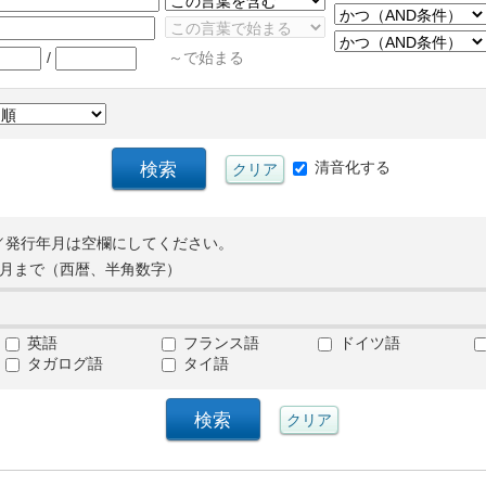
/
～で始まる
清音化する
／発行年月は空欄にしてください。
月まで（西暦、半角数字）
英語
フランス語
ドイツ語
タガログ語
タイ語