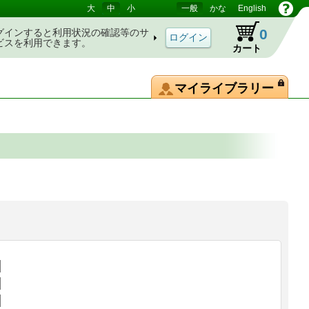
大
中
小
一般
かな
English
0
グインすると利用状況の確認等のサ
ビスを利用できます。
カート
マイライブラリー