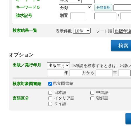
キーワード５
/
請求記号
別置
検索結果一覧
表示件数
ソート順
オプション
出版／発行年月
※雑誌を検索するときは、出版
年
月から
年
県立図書館
検索対象図書館
日本語
中国語
イタリア語
朝鮮語
言語区分
タイ語