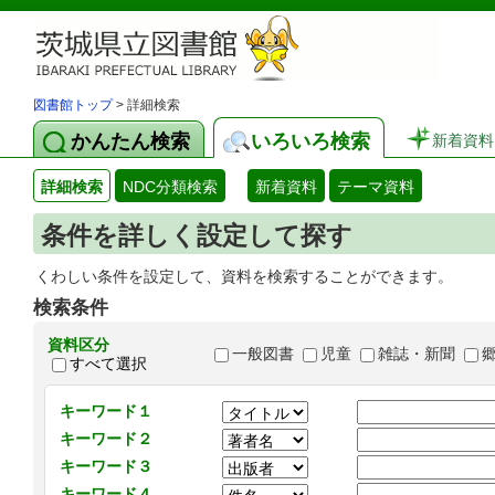
図書館トップ
> 詳細検索
かんたん検索
いろいろ検索
新着資料
詳細検索
NDC分類検索
新着資料
テーマ資料
条件を詳しく設定して探す
くわしい条件を設定して、資料を検索することができます。
検索条件
資料区分
一般図書
児童
雑誌・新聞
すべて選択
キーワード１
キーワード２
キーワード３
キーワード４