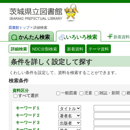
図書館トップ
> 詳細検索
かんたん検索
いろいろ検索
新着資料
詳細検索
NDC分類検索
新着資料
テーマ資料
条件を詳しく設定して探す
くわしい条件を設定して、資料を検索することができます。
検索条件
資料区分
一般図書
児童
雑誌・新聞
すべて選択
キーワード１
キーワード２
キーワード３
キーワード４