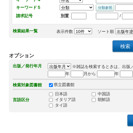
キーワード５
/
請求記号
別置
検索結果一覧
表示件数
ソート順
オプション
出版／発行年月
※雑誌を検索するときは、出版
年
月から
年
県立図書館
検索対象図書館
日本語
中国語
イタリア語
朝鮮語
言語区分
タイ語