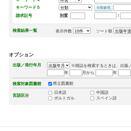
キーワード５
/
請求記号
別置
検索結果一覧
表示件数
ソート順
オプション
出版／発行年月
※雑誌を検索するときは、出版
年
月から
年
県立図書館
検索対象図書館
日本語
中国語
言語区分
ポルトガル
スペイン語