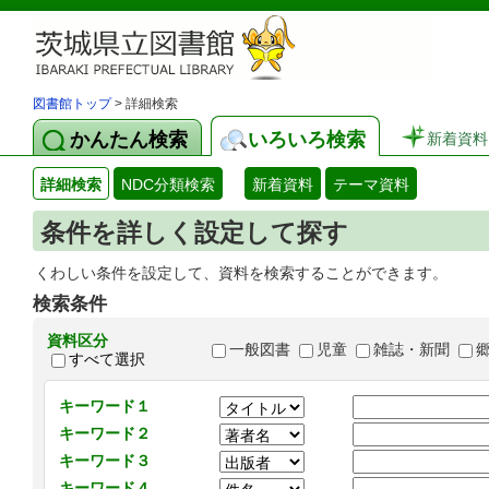
図書館トップ
> 詳細検索
かんたん検索
いろいろ検索
新着資料
詳細検索
NDC分類検索
新着資料
テーマ資料
条件を詳しく設定して探す
くわしい条件を設定して、資料を検索することができます。
検索条件
資料区分
一般図書
児童
雑誌・新聞
すべて選択
キーワード１
キーワード２
キーワード３
キーワード４