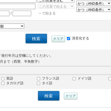
/
～で始まる
清音化する
／発行年月は空欄にしてください。
月まで（西暦、半角数字）
英語
フランス語
ドイツ語
タガログ語
タイ語