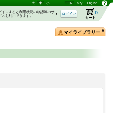
大
中
小
一般
かな
English
0
グインすると利用状況の確認等のサ
ビスを利用できます。
カート
マイライブラリー