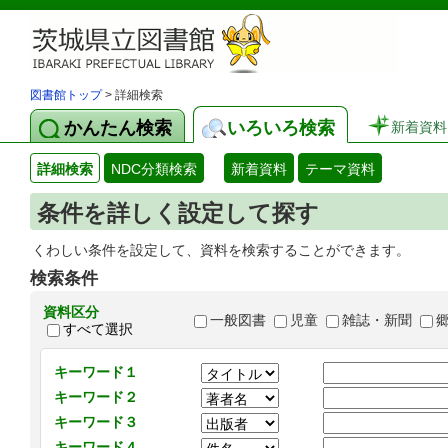
図書館トップ
> 詳細検索
かんたん検索
いろいろ検索
新着資料
詳細検索
NDC分類検索
新着資料
テーマ資料
条件を詳しく設定して探す
くわしい条件を設定して、資料を検索することができます。
検索条件
資料区分
一般図書
児童
雑誌・新聞
すべて選択
キーワード１
キーワード２
キーワード３
キーワード４