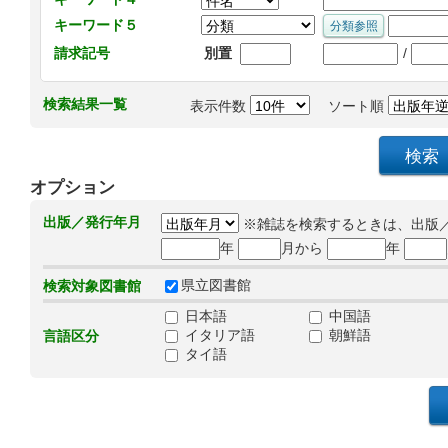
キーワード５
/
請求記号
別置
検索結果一覧
表示件数
ソート順
オプション
出版／発行年月
※雑誌を検索するときは、出版
年
月から
年
県立図書館
検索対象図書館
日本語
中国語
イタリア語
朝鮮語
言語区分
タイ語