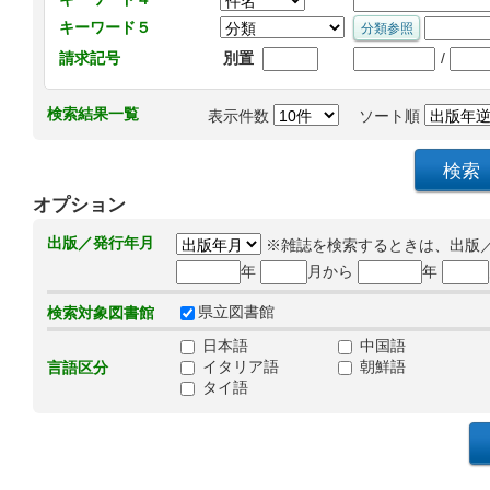
キーワード５
/
請求記号
別置
検索結果一覧
表示件数
ソート順
オプション
出版／発行年月
※雑誌を検索するときは、出版
年
月から
年
県立図書館
検索対象図書館
日本語
中国語
イタリア語
朝鮮語
言語区分
タイ語