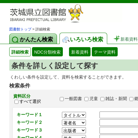
図書館トップ
> 詳細検索
かんたん検索
いろいろ検索
新着資料
詳細検索
NDC分類検索
新着資料
テーマ資料
条件を詳しく設定して探す
くわしい条件を設定して、資料を検索することができます。
検索条件
資料区分
一般図書
児童
雑誌・新聞
すべて選択
キーワード１
キーワード２
キーワード３
キーワード４