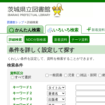
図書館トップ
> 詳細検索
かんたん検索
いろいろ検索
新着資料
詳細検索
NDC分類検索
新着資料
テーマ資料
条件を詳しく設定して探す
くわしい条件を設定して、資料を検索することができます。
検索条件
資料区分
一般図書
児童
雑誌・新聞
すべて選択
キーワード１
キーワード２
キーワード３
キーワード４