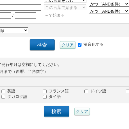
/
～で始まる
清音化する
／発行年月は空欄にしてください。
月まで（西暦、半角数字）
英語
フランス語
ドイツ語
タガログ語
タイ語