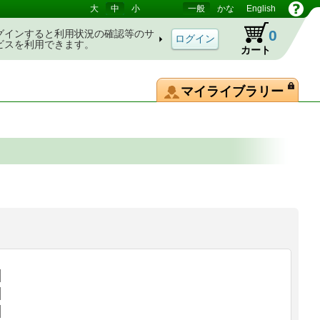
大
中
小
一般
かな
English
0
グインすると利用状況の確認等のサ
ビスを利用できます。
カート
マイライブラリー