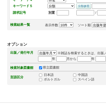
キーワード５
/
請求記号
別置
検索結果一覧
表示件数
ソート順
オプション
出版／発行年月
※雑誌を検索するときは、出版
年
月から
年
県立図書館
検索対象図書館
日本語
中国語
言語区分
ポルトガル
スペイン語