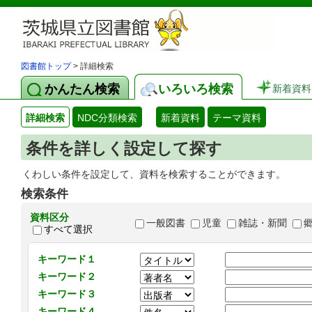
図書館トップ
> 詳細検索
かんたん検索
いろいろ検索
新着資料
詳細検索
NDC分類検索
新着資料
テーマ資料
条件を詳しく設定して探す
くわしい条件を設定して、資料を検索することができます。
検索条件
資料区分
一般図書
児童
雑誌・新聞
すべて選択
キーワード１
キーワード２
キーワード３
キーワード４