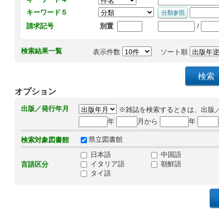
キーワード５
/
請求記号
別置
検索結果一覧
表示件数
ソート順
オプション
出版／発行年月
※雑誌を検索するときは、出版
年
月から
年
県立図書館
検索対象図書館
日本語
中国語
イタリア語
朝鮮語
言語区分
タイ語