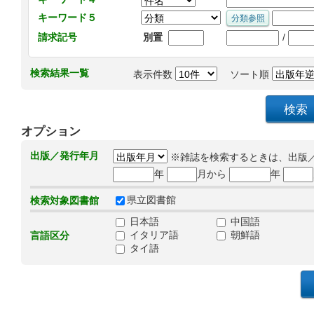
キーワード５
/
請求記号
別置
検索結果一覧
表示件数
ソート順
オプション
出版／発行年月
※雑誌を検索するときは、出版
年
月から
年
県立図書館
検索対象図書館
日本語
中国語
イタリア語
朝鮮語
言語区分
タイ語