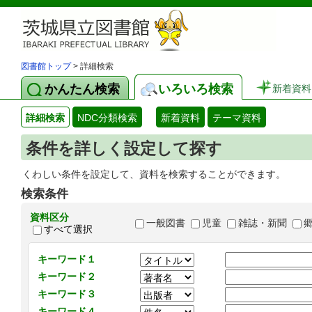
図書館トップ
> 詳細検索
かんたん検索
いろいろ検索
新着資料
詳細検索
NDC分類検索
新着資料
テーマ資料
条件を詳しく設定して探す
くわしい条件を設定して、資料を検索することができます。
検索条件
資料区分
一般図書
児童
雑誌・新聞
すべて選択
キーワード１
キーワード２
キーワード３
キーワード４