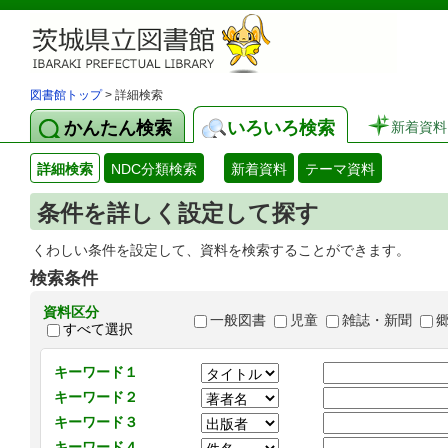
図書館トップ
> 詳細検索
かんたん検索
いろいろ検索
新着資料
詳細検索
NDC分類検索
新着資料
テーマ資料
条件を詳しく設定して探す
くわしい条件を設定して、資料を検索することができます。
検索条件
資料区分
一般図書
児童
雑誌・新聞
すべて選択
キーワード１
キーワード２
キーワード３
キーワード４