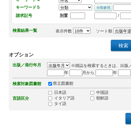
キーワード５
/
請求記号
別置
検索結果一覧
表示件数
ソート順
オプション
出版／発行年月
※雑誌を検索するときは、出版
年
月から
年
県立図書館
検索対象図書館
日本語
中国語
イタリア語
朝鮮語
言語区分
タイ語