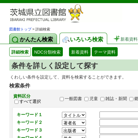
図書館トップ
> 詳細検索
かんたん検索
いろいろ検索
新着資料
詳細検索
NDC分類検索
新着資料
テーマ資料
条件を詳しく設定して探す
くわしい条件を設定して、資料を検索することができます。
検索条件
資料区分
一般図書
児童
雑誌・新聞
すべて選択
キーワード１
キーワード２
キーワード３
キーワード４