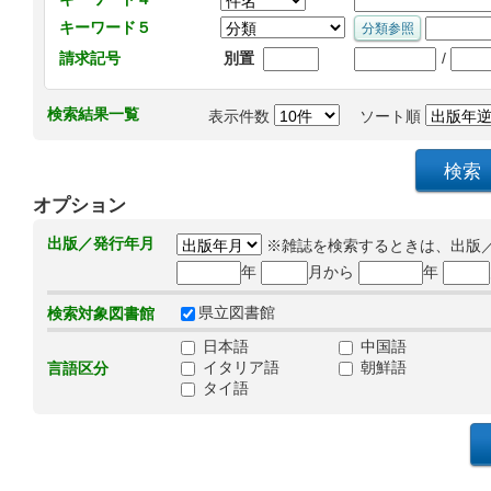
キーワード５
/
請求記号
別置
検索結果一覧
表示件数
ソート順
オプション
出版／発行年月
※雑誌を検索するときは、出版
年
月から
年
県立図書館
検索対象図書館
日本語
中国語
イタリア語
朝鮮語
言語区分
タイ語