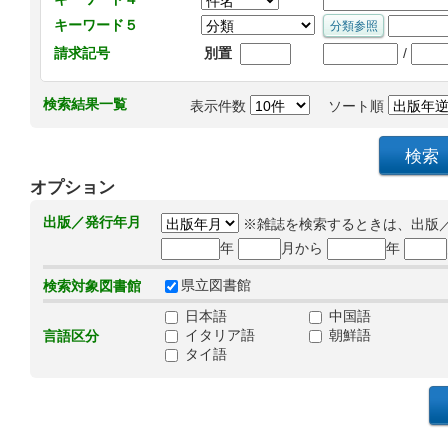
キーワード５
/
請求記号
別置
検索結果一覧
表示件数
ソート順
オプション
出版／発行年月
※雑誌を検索するときは、出版
年
月から
年
県立図書館
検索対象図書館
日本語
中国語
イタリア語
朝鮮語
言語区分
タイ語