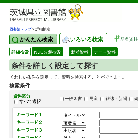
図書館トップ
> 詳細検索
かんたん検索
いろいろ検索
新着資料
詳細検索
NDC分類検索
新着資料
テーマ資料
条件を詳しく設定して探す
くわしい条件を設定して、資料を検索することができます。
検索条件
資料区分
一般図書
児童
雑誌・新聞
すべて選択
キーワード１
キーワード２
キーワード３
キーワード４