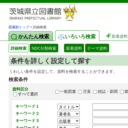
図書館トップ
> 詳細検索
かんたん検索
いろいろ検索
新着資料
詳細検索
NDC分類検索
新着資料
テーマ資料
条件を詳しく設定して探す
くわしい条件を設定して、資料を検索することができます。
検索条件
資料区分
一般図書
児童
雑誌・新聞
すべて選択
キーワード１
キーワード２
キーワード３
キーワード４