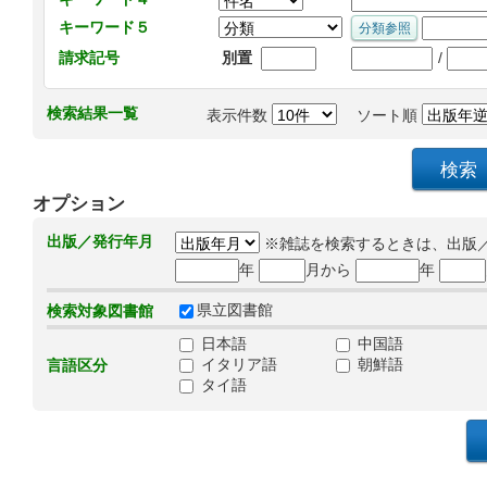
キーワード５
/
請求記号
別置
検索結果一覧
表示件数
ソート順
オプション
出版／発行年月
※雑誌を検索するときは、出版
年
月から
年
県立図書館
検索対象図書館
日本語
中国語
イタリア語
朝鮮語
言語区分
タイ語