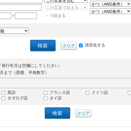
/
～で始まる
清音化する
／発行年月は空欄にしてください。
月まで（西暦、半角数字）
英語
フランス語
ドイツ語
タガログ語
タイ語