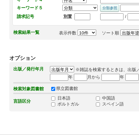
キーワード５
/
請求記号
別置
検索結果一覧
表示件数
ソート順
オプション
出版／発行年月
※雑誌を検索するときは、出版
年
月から
年
県立図書館
検索対象図書館
日本語
中国語
言語区分
ポルトガル
スペイン語