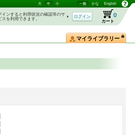
大
中
小
一般
かな
English
0
グインすると利用状況の確認等のサ
ビスを利用できます。
カート
マイライブラリー