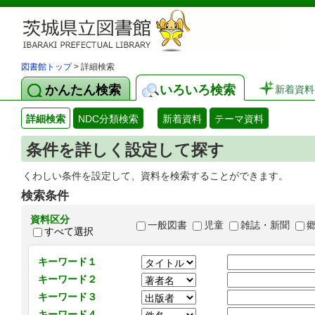
図書館トップ
> 詳細検索
かんたん検索
いろいろ検索
新着資料
詳細検索
NDC分類検索
新着資料
テーマ資料
条件を詳しく設定して探す
くわしい条件を設定して、資料を検索することができます。
検索条件
資料区分
一般図書
児童
雑誌・新聞
すべて選択
キーワード１
キーワード２
キーワード３
キーワード４