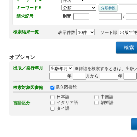
キーワード５
/
請求記号
別置
検索結果一覧
表示件数
ソート順
オプション
出版／発行年月
※雑誌を検索するときは、出版
年
月から
年
県立図書館
検索対象図書館
日本語
中国語
イタリア語
朝鮮語
言語区分
タイ語