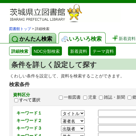
図書館トップ
> 詳細検索
かんたん検索
いろいろ検索
新着資料
詳細検索
NDC分類検索
新着資料
テーマ資料
条件を詳しく設定して探す
くわしい条件を設定して、資料を検索することができます。
検索条件
資料区分
一般図書
児童
雑誌・新聞
すべて選択
キーワード１
キーワード２
キーワード３
キーワード４