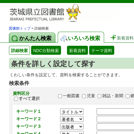
図書館トップ
> 詳細検索
かんたん検索
いろいろ検索
新着資料
詳細検索
NDC分類検索
新着資料
テーマ資料
条件を詳しく設定して探す
くわしい条件を設定して、資料を検索することができます。
検索条件
資料区分
一般図書
児童
雑誌・新聞
すべて選択
キーワード１
キーワード２
キーワード３
キーワード４