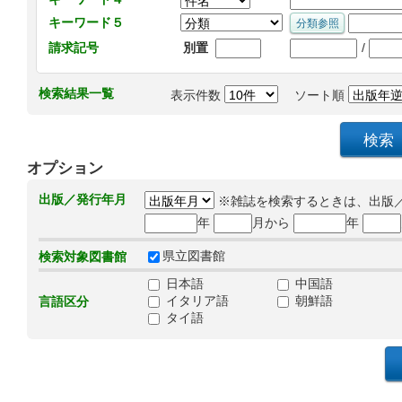
キーワード５
/
請求記号
別置
検索結果一覧
表示件数
ソート順
オプション
出版／発行年月
※雑誌を検索するときは、出版
年
月から
年
県立図書館
検索対象図書館
日本語
中国語
イタリア語
朝鮮語
言語区分
タイ語