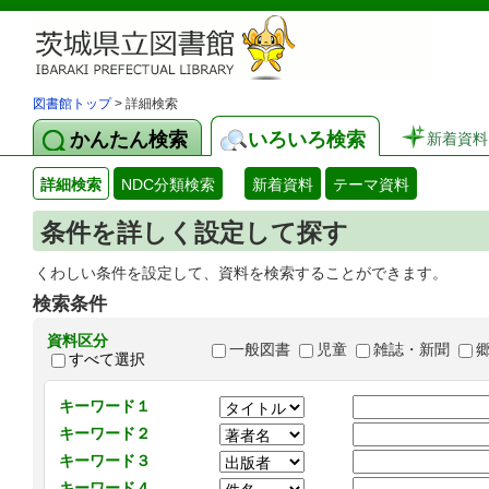
図書館トップ
> 詳細検索
かんたん検索
いろいろ検索
新着資料
詳細検索
NDC分類検索
新着資料
テーマ資料
条件を詳しく設定して探す
くわしい条件を設定して、資料を検索することができます。
検索条件
資料区分
一般図書
児童
雑誌・新聞
すべて選択
キーワード１
キーワード２
キーワード３
キーワード４