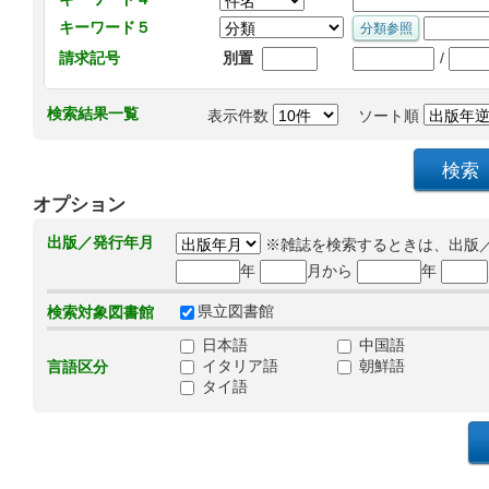
キーワード５
/
請求記号
別置
検索結果一覧
表示件数
ソート順
オプション
出版／発行年月
※雑誌を検索するときは、出版
年
月から
年
県立図書館
検索対象図書館
日本語
中国語
イタリア語
朝鮮語
言語区分
タイ語