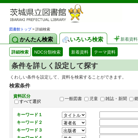
図書館トップ
> 詳細検索
かんたん検索
いろいろ検索
新着資料
詳細検索
NDC分類検索
新着資料
テーマ資料
条件を詳しく設定して探す
くわしい条件を設定して、資料を検索することができます。
検索条件
資料区分
一般図書
児童
雑誌・新聞
すべて選択
キーワード１
キーワード２
キーワード３
キーワード４