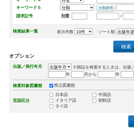
キーワード５
/
請求記号
別置
検索結果一覧
表示件数
ソート順
オプション
出版／発行年月
※雑誌を検索するときは、出版
年
月から
年
県立図書館
検索対象図書館
日本語
中国語
イタリア語
朝鮮語
言語区分
タイ語