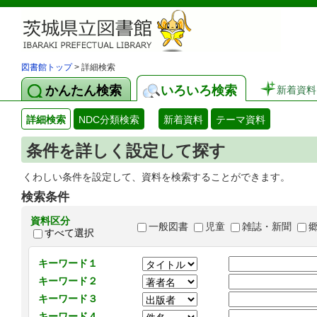
図書館トップ
> 詳細検索
かんたん検索
いろいろ検索
新着資料
詳細検索
NDC分類検索
新着資料
テーマ資料
条件を詳しく設定して探す
くわしい条件を設定して、資料を検索することができます。
検索条件
資料区分
一般図書
児童
雑誌・新聞
すべて選択
キーワード１
キーワード２
キーワード３
キーワード４