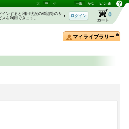
大
中
小
一般
かな
English
0
グインすると利用状況の確認等のサ
ビスを利用できます。
カート
マイライブラリー