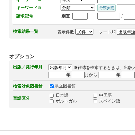
キーワード５
/
請求記号
別置
検索結果一覧
表示件数
ソート順
オプション
出版／発行年月
※雑誌を検索するときは、出版
年
月から
年
県立図書館
検索対象図書館
日本語
中国語
言語区分
ポルトガル
スペイン語