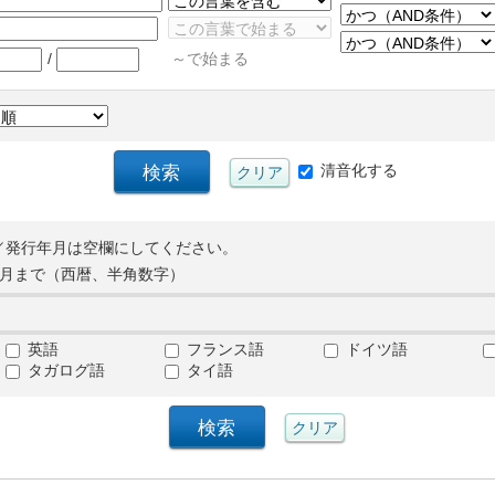
/
～で始まる
清音化する
／発行年月は空欄にしてください。
月まで（西暦、半角数字）
英語
フランス語
ドイツ語
タガログ語
タイ語