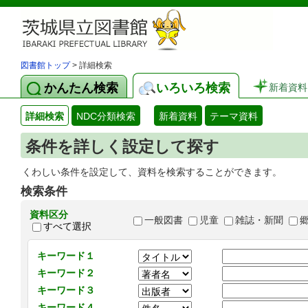
図書館トップ
> 詳細検索
かんたん検索
いろいろ検索
新着資料
詳細検索
NDC分類検索
新着資料
テーマ資料
条件を詳しく設定して探す
くわしい条件を設定して、資料を検索することができます。
検索条件
資料区分
一般図書
児童
雑誌・新聞
すべて選択
キーワード１
キーワード２
キーワード３
キーワード４