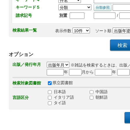
キーワード５
/
請求記号
別置
検索結果一覧
表示件数
ソート順
オプション
出版／発行年月
※雑誌を検索するときは、出版
年
月から
年
県立図書館
検索対象図書館
日本語
中国語
イタリア語
朝鮮語
言語区分
タイ語