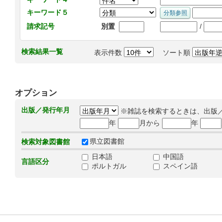
キーワード５
/
請求記号
別置
検索結果一覧
表示件数
ソート順
オプション
出版／発行年月
※雑誌を検索するときは、出版
年
月から
年
県立図書館
検索対象図書館
日本語
中国語
言語区分
ポルトガル
スペイン語