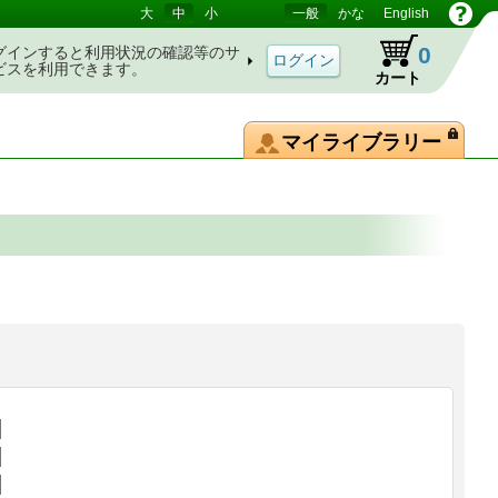
大
中
小
一般
かな
English
0
グインすると利用状況の確認等のサ
ビスを利用できます。
カート
マイライブラリー