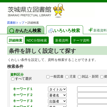
図書館トップ
> 詳細検索
かんたん検索
いろいろ検索
新着資料
詳細検索
NDC分類検索
新着資料
テーマ資料
条件を詳しく設定して探す
くわしい条件を設定して、資料を検索することができます。
検索条件
資料区分
一般図書
児童
雑誌・新聞
すべて選択
キーワード１
キーワード２
キーワード３
キーワード４