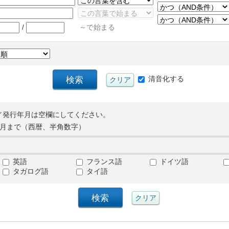
/
～で始まる
清音化する
／発行年月は空欄にしてください。
月まで（西暦、半角数字）
英語
フランス語
ドイツ語
タガログ語
タイ語