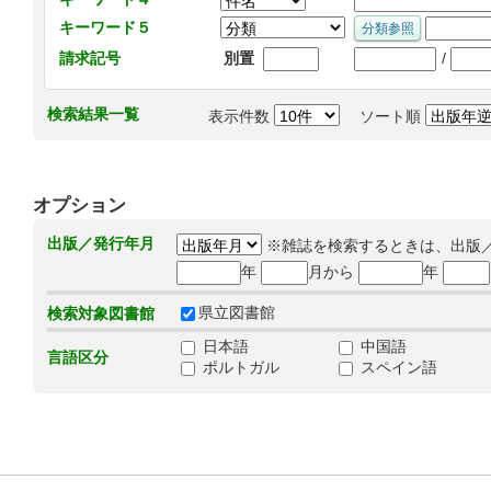
キーワード５
/
請求記号
別置
検索結果一覧
表示件数
ソート順
オプション
出版／発行年月
※雑誌を検索するときは、出版
年
月から
年
県立図書館
検索対象図書館
日本語
中国語
言語区分
ポルトガル
スペイン語