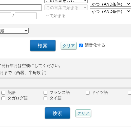
/
～で始まる
清音化する
／発行年月は空欄にしてください。
月まで（西暦、半角数字）
英語
フランス語
ドイツ語
タガログ語
タイ語