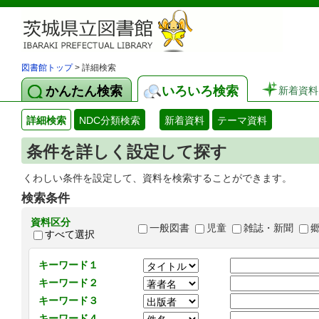
図書館トップ
> 詳細検索
かんたん検索
いろいろ検索
新着資料
詳細検索
NDC分類検索
新着資料
テーマ資料
条件を詳しく設定して探す
くわしい条件を設定して、資料を検索することができます。
検索条件
資料区分
一般図書
児童
雑誌・新聞
すべて選択
キーワード１
キーワード２
キーワード３
キーワード４