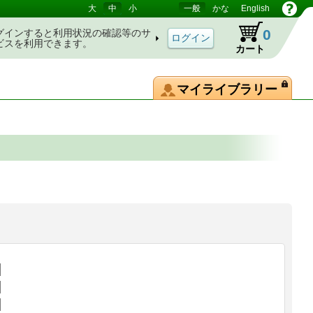
大
中
小
一般
かな
English
0
グインすると利用状況の確認等のサ
ビスを利用できます。
カート
マイライブラリー