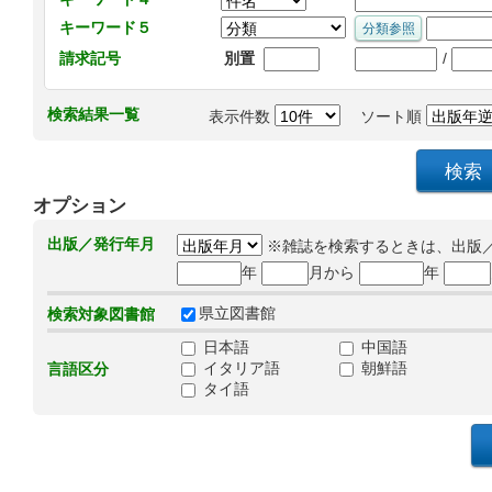
キーワード５
/
請求記号
別置
検索結果一覧
表示件数
ソート順
オプション
出版／発行年月
※雑誌を検索するときは、出版
年
月から
年
県立図書館
検索対象図書館
日本語
中国語
イタリア語
朝鮮語
言語区分
タイ語