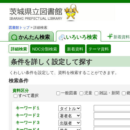
図書館トップ
> 詳細検索
かんたん検索
いろいろ検索
新着資料
詳細検索
NDC分類検索
新着資料
テーマ資料
条件を詳しく設定して探す
くわしい条件を設定して、資料を検索することができます。
検索条件
資料区分
一般図書
児童
雑誌・新聞
すべて選択
キーワード１
キーワード２
キーワード３
キーワード４